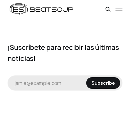
¡Suscríbete para recibir las últimas
noticias!
jamie@example.com
Subscribe